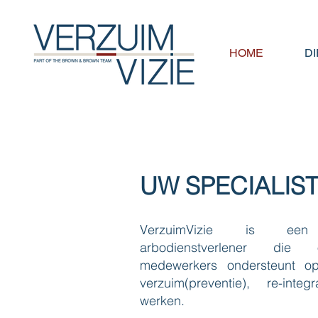
HOME
D
UW SPECIALIS
VerzuimVizie is een g
arbodienstverlener die 
medewerkers ondersteunt o
verzuim(preventie), re-int
werken.