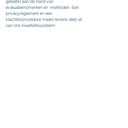
getoetst aan de hand van
evaluatiemomenten en -methoden. Een
privacyreglement en een
klachtenprocedure maakt tevens deel uit
van ons kwaliteitssysteem.
CERTIFICERINGEN
Koeweistraat 6-M
4181 CD Waardenburg
Tel:
0345-565 050
Mail:
waardenburg@verzuimvizie.nl